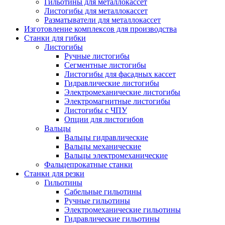
Гильотины для металлокассет
Листогибы для металлокассет
Разматыватели для металлокассет
Изготовление комплексов для производства
Станки для гибки
Листогибы
Ручные листогибы
Сегментные листогибы
Листогибы для фасадных кассет
Гидравлические листогибы
Электромеханические листогибы
Электромагнитные листогибы
Листогибы с ЧПУ
Опции для листогибов
Вальцы
Вальцы гидравлические
Вальцы механические
Вальцы электромеханические
Фальцепрокатные станки
Станки для резки
Гильотины
Сабельные гильотины
Ручные гильотины
Электромеханические гильотины
Гидравлические гильотины