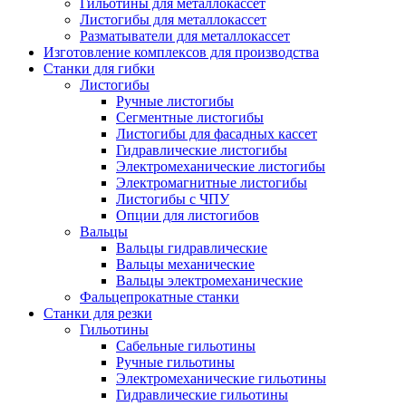
Гильотины для металлокассет
Листогибы для металлокассет
Разматыватели для металлокассет
Изготовление комплексов для производства
Станки для гибки
Листогибы
Ручные листогибы
Сегментные листогибы
Листогибы для фасадных кассет
Гидравлические листогибы
Электромеханические листогибы
Электромагнитные листогибы
Листогибы с ЧПУ
Опции для листогибов
Вальцы
Вальцы гидравлические
Вальцы механические
Вальцы электромеханические
Фальцепрокатные станки
Станки для резки
Гильотины
Сабельные гильотины
Ручные гильотины
Электромеханические гильотины
Гидравлические гильотины