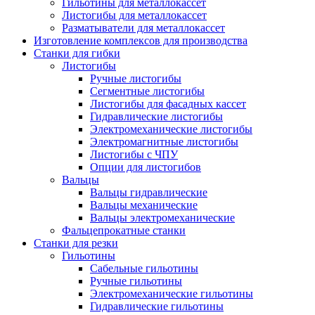
Гильотины для металлокассет
Листогибы для металлокассет
Разматыватели для металлокассет
Изготовление комплексов для производства
Станки для гибки
Листогибы
Ручные листогибы
Сегментные листогибы
Листогибы для фасадных кассет
Гидравлические листогибы
Электромеханические листогибы
Электромагнитные листогибы
Листогибы с ЧПУ
Опции для листогибов
Вальцы
Вальцы гидравлические
Вальцы механические
Вальцы электромеханические
Фальцепрокатные станки
Станки для резки
Гильотины
Сабельные гильотины
Ручные гильотины
Электромеханические гильотины
Гидравлические гильотины