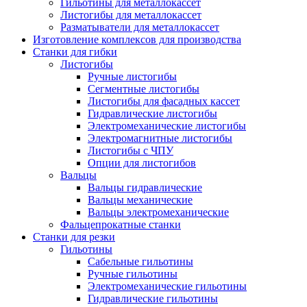
Гильотины для металлокассет
Листогибы для металлокассет
Разматыватели для металлокассет
Изготовление комплексов для производства
Станки для гибки
Листогибы
Ручные листогибы
Сегментные листогибы
Листогибы для фасадных кассет
Гидравлические листогибы
Электромеханические листогибы
Электромагнитные листогибы
Листогибы с ЧПУ
Опции для листогибов
Вальцы
Вальцы гидравлические
Вальцы механические
Вальцы электромеханические
Фальцепрокатные станки
Станки для резки
Гильотины
Сабельные гильотины
Ручные гильотины
Электромеханические гильотины
Гидравлические гильотины