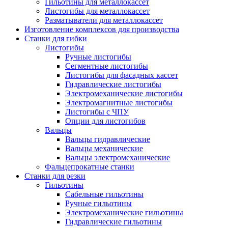
Гильотины для металлокассет
Листогибы для металлокассет
Разматыватели для металлокассет
Изготовление комплексов для производства
Станки для гибки
Листогибы
Ручные листогибы
Сегментные листогибы
Листогибы для фасадных кассет
Гидравлические листогибы
Электромеханические листогибы
Электромагнитные листогибы
Листогибы с ЧПУ
Опции для листогибов
Вальцы
Вальцы гидравлические
Вальцы механические
Вальцы электромеханические
Фальцепрокатные станки
Станки для резки
Гильотины
Сабельные гильотины
Ручные гильотины
Электромеханические гильотины
Гидравлические гильотины