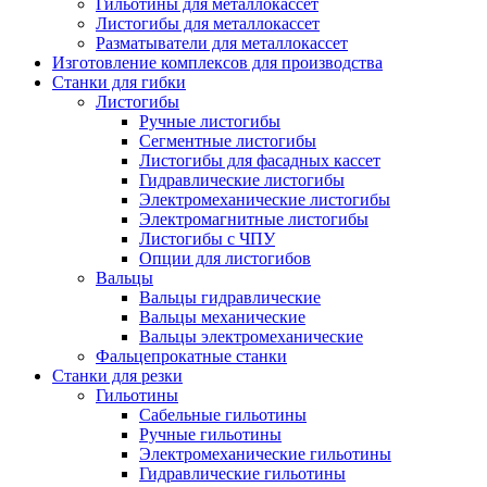
Гильотины для металлокассет
Листогибы для металлокассет
Разматыватели для металлокассет
Изготовление комплексов для производства
Станки для гибки
Листогибы
Ручные листогибы
Сегментные листогибы
Листогибы для фасадных кассет
Гидравлические листогибы
Электромеханические листогибы
Электромагнитные листогибы
Листогибы с ЧПУ
Опции для листогибов
Вальцы
Вальцы гидравлические
Вальцы механические
Вальцы электромеханические
Фальцепрокатные станки
Станки для резки
Гильотины
Сабельные гильотины
Ручные гильотины
Электромеханические гильотины
Гидравлические гильотины