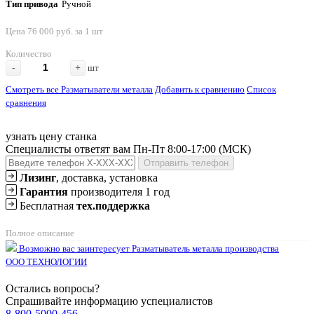
Тип привода
Ручной
Цена 76 000 руб. за 1 шт
Количество
-
+
шт
Смотреть все Разматыватели металла
Добавить к сравнению
Список
сравнения
узнать цену станка
Специалисты ответят вам Пн-Пт 8:00-17:00 (МСК)
Отправить телефон
Лизинг
, доставка, установка
Гарантия
производителя 1 год
Бесплатная
тех.поддержка
Полное описание
Возможно вас заинтересует
Разматыватель металла производства
ООО ТЕХНОЛОГИИ
Остались вопросы?
Спрашивайте информацию успециалистов
8-800-5000-456