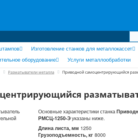
 штампов
Изготовление станков для металлокассет
тельное оборудование
Услуги металлообработки
Разматыватели металла
Приводной самоцентрирующийся разм
центрирующийся разматыват
Основные характеристики станка
Приводн
РМСЦ-1250-Э
указаны ниже.
Длина листа, мм
1250
Грузоподъемность, кг
8000