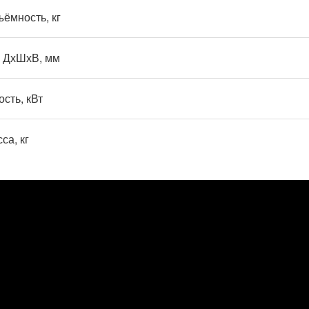
ёмность, кг
 ДхШхВ, мм
сть, кВт
са, кг