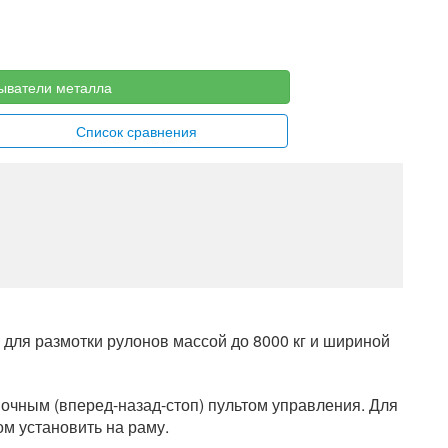
ыватели металла
Список сравнения
я размотки рулонов массой до 8000 кг и шириной
чным (вперед-назад-стоп) пультом управления. Для
ом установить на раму.