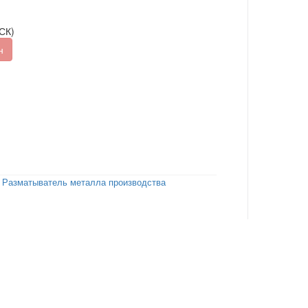
СК)
н
Разматыватель металла производства