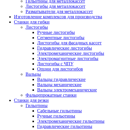
Гильотины для металлокассет
Листогибы для металлокассет
Разматыватели для металлокассет
Изготовление комплексов для производства
Станки для гибки
Листогибы
Ручные листогибы
Сегментные листогибы
Листогибы для фасадных кассет
Гидравлические листогибы
Электромеханические листогибы
Электромагнитные листогибы
Листогибы с ЧПУ
Опции для листогибов
Вальцы
Вальцы гидравлические
Вальцы механические
Вальцы электромеханические
Фальцепрокатные станки
Станки для резки
Гильотины
Сабельные гильотины
Ручные гильотины
Электромеханические гильотины
Гидравлические гильотины