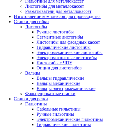
Гильотины для металлокассет
Листогибы для металлокассет
Разматыватели для металлокассет
Изготовление комплексов для производства
Станки для гибки
Листогибы
Ручные листогибы
Сегментные листогибы
Листогибы для фасадных кассет
Гидравлические листогибы
Электромеханические листогибы
Электромагнитные листогибы
Листогибы с ЧПУ
Опции для листогибов
Вальцы
Вальцы гидравлические
Вальцы механические
Вальцы электромеханические
Фальцепрокатные станки
Станки для резки
Гильотины
Сабельные гильотины
Ручные гильотины
Электромеханические гильотины
Гидравлические гильотины