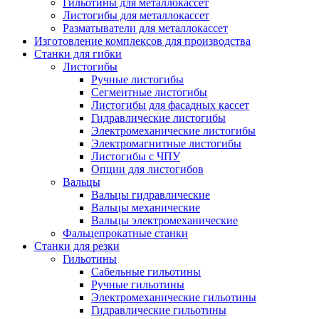
Гильотины для металлокассет
Листогибы для металлокассет
Разматыватели для металлокассет
Изготовление комплексов для производства
Станки для гибки
Листогибы
Ручные листогибы
Сегментные листогибы
Листогибы для фасадных кассет
Гидравлические листогибы
Электромеханические листогибы
Электромагнитные листогибы
Листогибы с ЧПУ
Опции для листогибов
Вальцы
Вальцы гидравлические
Вальцы механические
Вальцы электромеханические
Фальцепрокатные станки
Станки для резки
Гильотины
Сабельные гильотины
Ручные гильотины
Электромеханические гильотины
Гидравлические гильотины