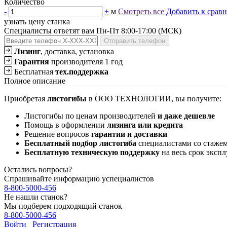
Количество
-
+
м
Смотреть все
Добавить к срав
узнать цену станка
Специалисты ответят вам Пн-Пт 8:00-17:00 (МСК)
Отправить телефон
Лизинг
, доставка, установка
Гарантия
производителя 1 год
Бесплатная
тех.поддержка
Полное описание
Приобретая
листогибы
в ООО ТЕХНОЛОГИИ, вы получите:
Листогибы по ценам производителей
и даже дешевле
Помощь в оформлении
лизинга или кредита
Решение вопросов
гарантии и доставки
Бесплатный подбор листогиба
специалистами со стажем
Бесплатную техническую поддержку
на весь срок экспл
Остались вопросы?
Спрашивайте информацию успециалистов
8-800-5000-456
Не нашли станок?
Мы подберем подходящий станок
8-800-5000-456
Войти
Регистрация