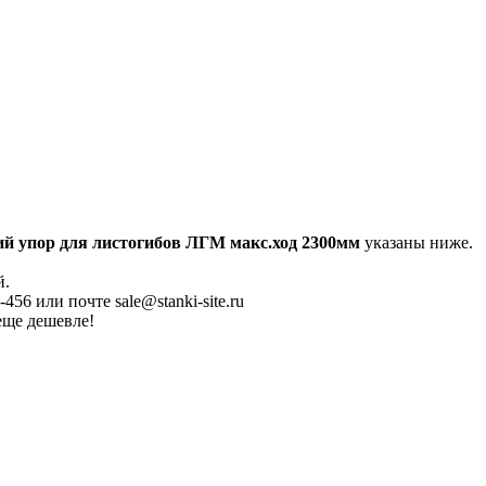
й упор для листогибов ЛГМ макс.ход 2300мм
указаны ниже.
й.
56 или почте sale@stanki-site.ru
еще дешевле!