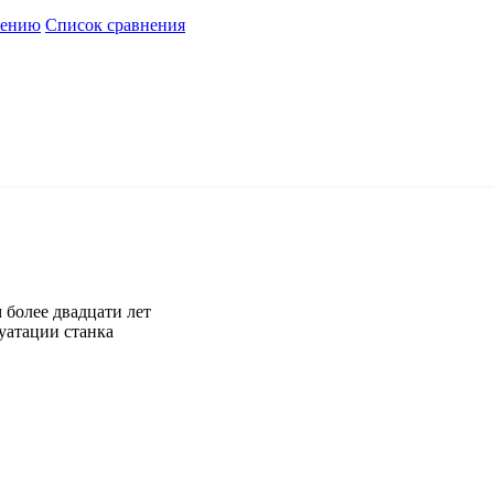
нению
Список сравнения
 более двадцати лет
уатации станка