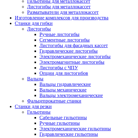
Гильотины для металлокассет
Листогибы для металлокассет
Разматыватели для металлокассет
Изготовление комплексов для производства
Станки для гибки
Листогибы
Ручные листогибы
Сегментные листогибы
Листогибы для фасадных кассет
Гидравлические листогибы
Электромеханические листогибы
Электромагнитные листогибы
Листогибы с ЧПУ
Опции для листогибов
Вальцы
Вальцы гидравлические
Вальцы механические
Вальцы электромеханические
Фальцепрокатные станки
Станки для резки
Гильотины
Сабельные гильотины
Ручные гильотины
Электромеханические гильотины
Гидравлические гильотины