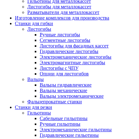
Гильотины для металлокассет
Листогибы для металлокассет
Разматыватели для металлокассет
Изготовление комплексов для производства
Станки для гибки
Листогибы
Ручные листогибы
Сегментные листогибы
Листогибы для фасадных кассет
Гидравлические листогибы
Электромеханические листогибы
Электромагнитные листогибы
Листогибы с ЧПУ
Опции для листогибов
Вальцы
Вальцы гидравлические
Вальцы механические
Вальцы электромеханические
Фальцепрокатные станки
Станки для резки
Гильотины
Сабельные гильотины
Ручные гильотины
Электромеханические гильотины
Гидравлические гильотины